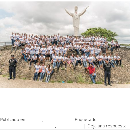
Publicado en
Noticias
,
Voluntariado
|
Etiquetado
Buenas
Acciones
,
Good Deed's Day
,
Voluntariado
|
Deja una respuesta