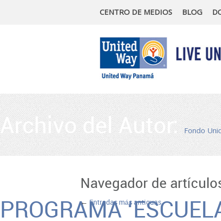
CENTRO DE MEDIOS
BLOG
D
Archivo del Autor:
Fondo Uni
Navegador de artículo
←
PROGRAMA ‘ESCUELA
Entradas más antiguas