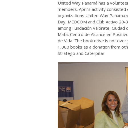
United Way Panamá has a volunteeri
members. April’s activity consisted o
organizations United Way Panama w
Day, MEDCOM and Club Activo 20-30
among Fundación Valórate, Ciudad d
Mata, Centro de Alcance en Positivo
de Vida. The book drive is not ove
1,000 books as a donation from ot
Stratego and Caterpillar.