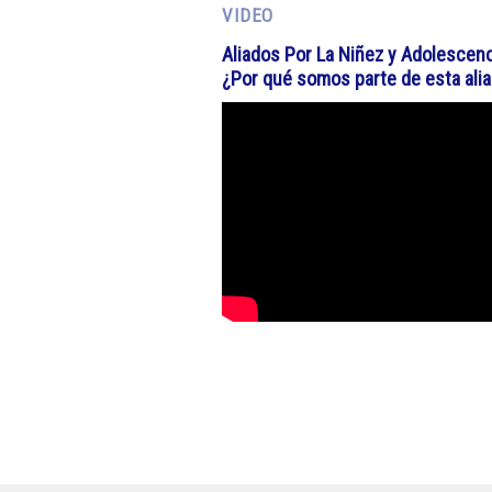
VIDEO
Aliados Por La Niñez y Adolescenc
¿Por qué somos parte de esta ali