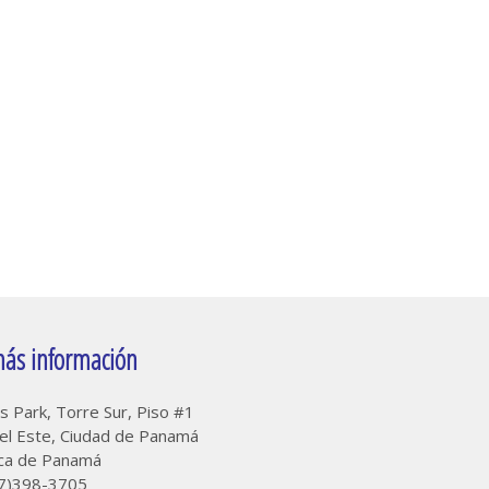
ás información
s Park, Torre Sur, Piso #1
el Este, Ciudad de Panamá
ica de Panamá
507)398-3705