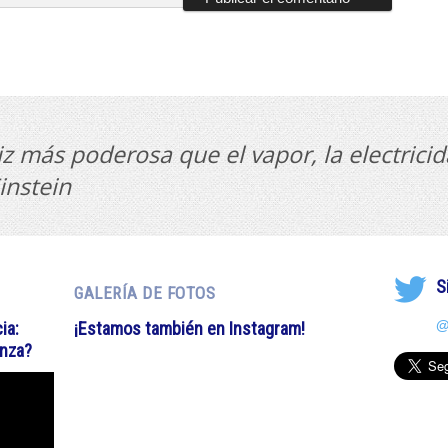
z más poderosa que el vapor, la electricid
instein
S
GALERÍA DE FOTOS
@
ia:
¡Estamos también en Instagram!
anza?