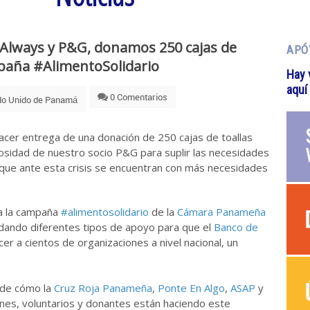
 Always y P&G, donamos 250 cajas de
APÓ
ampaña #AlimentoSolidario
Hay 
aquí
0 Comentarios
do Unido de Panamá
cer entrega de una donación de 250 cajas de toallas
rosidad de nuestro socio P&G para suplir las necesidades
que ante esta crisis se encuentran con más necesidades
a la campaña
#alimentosolidario
de la
Cámara Panameña
dando diferentes tipos de apoyo para que el
Banco de
r a cientos de organizaciones a nivel nacional, un
 de cómo la
Cruz Roja Panameña
,
Ponte En Algo
,
ASAP
y
nes, voluntarios y donantes están haciendo este