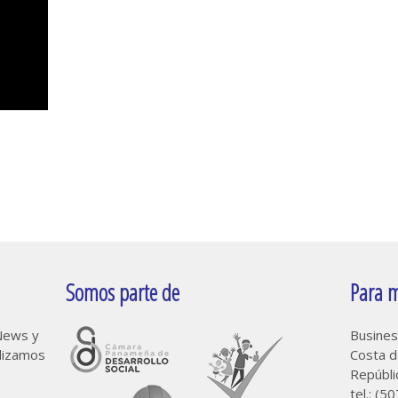
Somos parte de
Para m
oNews y
Busines
alizamos
Costa d
Repúbl
tel.: (