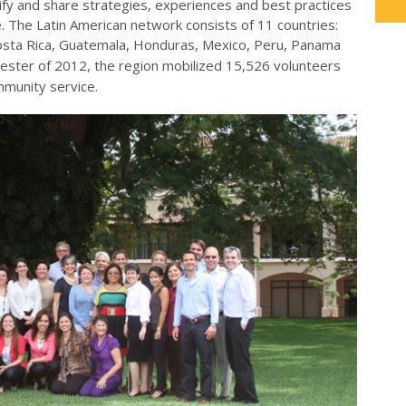
ify and share strategies, experiences and best practices
. The Latin American network consists of 11 countries:
 Costa Rica, Guatemala, Honduras, Mexico, Peru, Panama
mester of 2012, the region mobilized
15,526
volunteers
mmunity service.