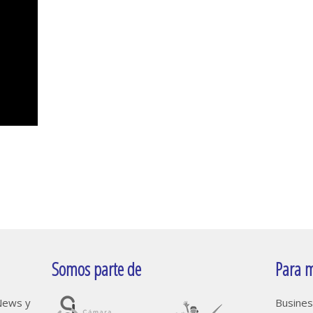
Somos parte de
Para m
oNews y
Busines