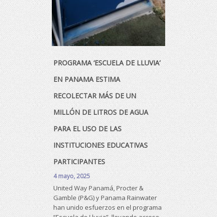
proyectos d
lluvia en el 
En donde con
experiencia
emprendedo
PROGRAMA ‘ESCUELA DE LLUVIA’
EN PANAMA ESTIMA
RECOLECTAR MÁS DE UN
MILLÓN DE LITROS DE AGUA
PARA EL USO DE LAS
INSTITUCIONES EDUCATIVAS
PARTICIPANTES
4 mayo, 2025
United Way Panamá, Procter &
Gamble (P&G) y Panama Rainwater
han unido esfuerzos en el programa