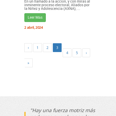
En un llamado a la acción, y con miras al
inminente proceso electoral, Aliados por
la Niñez y Adolescencia (AXNA), ...
Leer Más
2 abril, 2024
‹
1
2
3
4
5
›
»
"Hay una fuerza motriz más